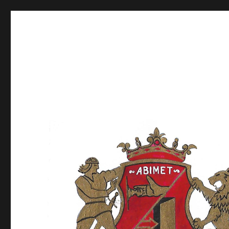
Abimet GB
Abimet GB OÜ, mööbel, metallitöö, värvimine, projekte