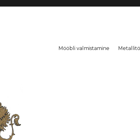
erimine
Mööbli valmistamine
Metallit